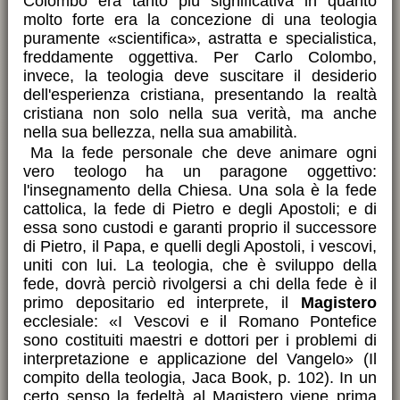
Colombo era tanto più significativa in quanto
molto forte era la concezione di una teologia
puramente «scientifica», astratta e specialistica,
freddamente oggettiva. Per Carlo Colombo,
invece, la teologia deve suscitare il desiderio
dell'esperienza cristiana, presentando la realtà
cristiana non solo nella sua verità, ma anche
nella sua bellezza, nella sua amabilità.
Ma la fede personale che deve animare ogni
vero teologo ha un paragone oggettivo:
l'insegnamento della Chiesa. Una sola è la fede
cattolica, la fede di Pietro e degli Apostoli; e di
essa sono custodi e garanti proprio il successore
di Pietro, il Papa, e quelli degli Apostoli, i vescovi,
uniti con lui. La teologia, che è sviluppo della
fede, dovrà perciò rivolgersi a chi della fede è il
primo depositario ed interprete, il
Magistero
ecclesiale: «I Vescovi e il Romano Pontefice
sono costituiti maestri e dottori per i problemi di
interpretazione e applicazione del Vangelo» (Il
compito della teologia, Jaca Book, p. 102). In un
certo senso la fedeltà al Magistero viene prima