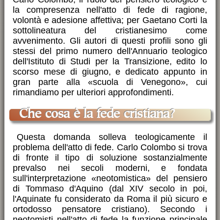
la compresenza nell'atto di fede di ragione,
volontà e adesione affettiva; per Gaetano Corti la
sottolineatura del cristianesimo come
avvenimento. Gli autori di questi profili sono gli
stessi del primo numero dell'Annuario teologico
dell'Istituto di Studi per la Transizione, edito lo
scorso mese di giugno, e dedicato appunto in
gran parte alla «scuola di Venegono», cui
rimandiamo per ulteriori approfondimenti.
Che cosa è la fede cristiana?
Questa domanda solleva teologicamente il
problema dell'atto di fede. Carlo Colombo si trova
di fronte il tipo di soluzione sostanzialmente
prevalso nei secoli moderni, e fondata
sull'interpretazione «neotomistica» del pensiero
di Tommaso d'Aquino (dal XIV secolo in poi,
l'Aquinate fu considerato da Roma il più sicuro e
ortodosso pensatore cristiano). Secondo i
neotomisti nell'atto di fede la funzione principale