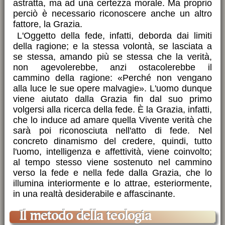
astratta, ma ad una certezza morale. Ma proprio
perciò è necessario riconoscere anche un altro
fattore, la Grazia.
L'Oggetto della fede, infatti, deborda dai limiti
della ragione; e la stessa volontà, se lasciata a
se stessa, amando più se stessa che la verità,
non agevolerebbe, anzi ostacolerebbe il
cammino della ragione: «Perché non vengano
alla luce le sue opere malvagie». L'uomo dunque
viene aiutato dalla Grazia fin dal suo primo
volgersi alla ricerca della fede. È la Grazia, infatti,
che lo induce ad amare quella Vivente verità che
sarà poi riconosciuta nell'atto di fede. Nel
concreto dinamismo del credere, quindi, tutto
l'uomo, intelligenza e affettività, viene coinvolto;
al tempo stesso viene sostenuto nel cammino
verso la fede e nella fede dalla Grazia, che lo
illumina interiormente e lo attrae, esteriormente,
in una realtà desiderabile e affascinante.
Il metodo della teologia