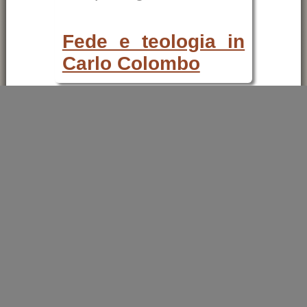
Fede e teologia in
Carlo Colombo
×
🛒
ricerche / acquisti
cerca
libri
sui temi:
Carlo Colombo
scuola di Venegono
teologia ambrosiana
filosofia
teologia
università
cultura
libri on-line
Carlo Colombo
.