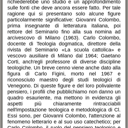
richiederebbe uno studio e un approfondimento
sulle fonti che deve ancora essere fatto. Per tale
ragione qui si presentano solo alcune figure
particolarmente significative: Giovanni Colombo,
prima insegnante di letteratura italiana, poi
rettore del Seminario fino alla sua nomina ad
arcivescovo di Milano (1963). Carlo Colombo,
docente di Teologia dogmatica, direttore della
rivista del Seminario «La scuola cattolica» e
vescovo ausiliare di Milano dal 1964; Gaetano
Corti, anch'egli professore di diverse discipline
teologiche. Un breve cenno viene anche dato alla
figura di Carlo Figini, morto nel 1967 e
riconosciuto maestro degli studi teologici di
Venegono. Di queste figure e del loro polivalente
pensiero, i profili che pubblichiamo non danno un
quadro esauriente, ma mettono in evidenza gli
aspetti più chiaramente rintracciabili
nell'impostazione teologica e metodologica di Cl.
Essi sono, per Giovanni Colombo, l'attenzione al
fenomeno letterario e al suo uso catechetico; per
Carlo Colombo, il ruolo del pensiero teologico e