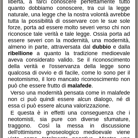
libertà, a farci conoscere perfettamente tutto
quanto dobbiamo conoscere, tra cui la legge
naturale, una legge che la nostra volontà avrebbe
tutta la possibilità di osservare con le sue sole
forze, porta ad essere molto severi verso chi non
riconosce tale verità e tale legge. Ossia porta ad
essere severi con la modernità, una modernità,
almeno in parte, attraversata dal
dubbio
e dalla
ribellione
a quanto la tradizione medioevale
aveva considerato valido. Se il riconoscimento
della verità e l'osservanza della legge sono
qualcosa di ovvio e di facile, come lo sono per il
neotomismo, il loro mancato riconoscimento non
può che essere frutto di
malafede
.
Verso una modernità pensata come in malafede
non ci può quindi essere alcun dialogo, né di
essa ci può essere alcuna valorizzazione.
E questa è in effetti una conseguenza che i
neotomisti, sia pure con diverse sfumature,
traggono. Così la messa in discussione
dell'ottimismo gnoseologico medioevale viene