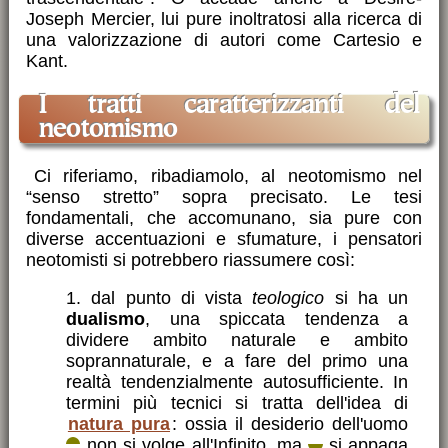
Joseph Mercier, lui pure inoltratosi alla ricerca di
una valorizzazione di autori come Cartesio e
Kant.
i tratti caratterizzanti del
neotomismo
Ci riferiamo, ribadiamolo, al neotomismo nel
“senso stretto” sopra precisato. Le tesi
fondamentali, che accomunano, sia pure con
diverse accentuazioni e sfumature, i pensatori
neotomisti si potrebbero riassumere così:
dal punto di vista
teologico
si ha un
dualismo
, una spiccata tendenza a
dividere ambito naturale e ambito
soprannaturale, e a fare del primo una
realtà tendenzialmente autosufficiente. In
termini più tecnici si tratta dell'idea di
natura pura
: ossia il desiderio dell'uomo
non si volge all'Infinito, ma
si appaga