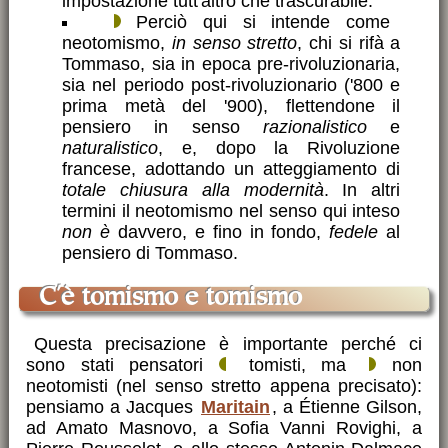
impostazione tutt'altro che trascurabile.
Perciò qui si intende come
neotomismo,
in senso stretto
, chi si rifà a
Tommaso, sia in epoca
pre-rivoluzionaria
,
sia nel periodo post-rivoluzionario ('800 e
prima metà del '900), flettendone il
pensiero in senso
razionalistico
e
naturalistico
, e, dopo la Rivoluzione
francese, adottando un atteggiamento di
totale chiusura alla modernità
. In altri
termini il neotomismo nel senso qui inteso
non è
davvero, e fino in fondo,
fedele
al
pensiero di Tommaso.
c'è tomismo e tomismo
Questa precisazione è importante perché ci
sono stati pensatori
tomisti, ma
non
neotomisti (nel senso stretto appena precisato):
pensiamo a Jacques
Maritain
, a Étienne Gilson,
ad Amato Masnovo, a Sofia Vanni Rovighi, a