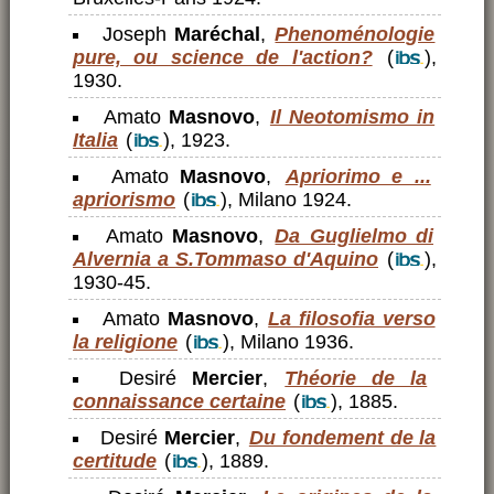
Joseph
Maréchal
,
Phenoménologie
pure, ou science de l'action?
(
),
1930.
Amato
Masnovo
,
Il Neotomismo in
Italia
(
), 1923.
Amato
Masnovo
,
Apriorimo e ...
apriorismo
(
), Milano 1924.
Amato
Masnovo
,
Da Guglielmo di
Alvernia a S.Tommaso d'Aquino
(
),
1930-45.
Amato
Masnovo
,
La filosofia verso
la religione
(
), Milano 1936.
Desiré
Mercier
,
Théorie de la
connaissance certaine
(
), 1885.
Desiré
Mercier
,
Du fondement de la
certitude
(
), 1889.