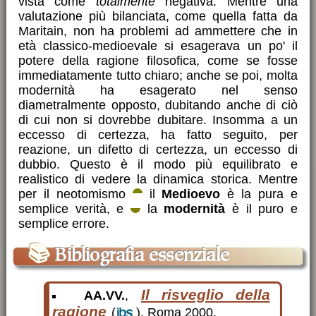
vista come
totalmente
negativa. Mentre una
valutazione più bilanciata, come quella fatta da
Maritain, non ha problemi ad ammettere che in
età classico-medioevale si esagerava un po' il
potere della ragione filosofica, come se fosse
immediatamente tutto chiaro; anche se poi, molta
modernità ha esagerato nel senso
diametralmente opposto, dubitando anche di ciò
di cui non si dovrebbe dubitare. Insomma a un
eccesso di certezza, ha fatto seguito, per
reazione, un difetto di certezza, un eccesso di
dubbio. Questo è il modo più equilibrato e
realistico di vedere la dinamica storica. Mentre
per il neotomismo
il
Medioevo
è la pura e
semplice verità, e
la
modernità
è il puro e
semplice errore.
📚
Bibliografia essenziale
Il risveglio della
AA.VV.
,
ragione
(
), Roma 2000.