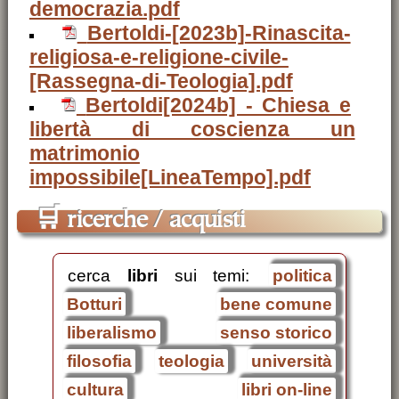
democrazia.pdf
Bertoldi-[2023b]-Rinascita-
religiosa-e-religione-civile-
[Rassegna-di-Teologia].pdf
Bertoldi[2024b] - Chiesa e
libertà di coscienza un
matrimonio
impossibile[LineaTempo].pdf
🛒
ricerche / acquisti
cerca
libri
sui temi:
politica
Botturi
bene comune
liberalismo
senso storico
filosofia
teologia
università
cultura
libri on-line