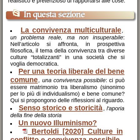
realistico e pretenzioso di rapportarsi alle cose.
📂
In questa sezione
La convivenza multiculturale
,
un problema reale, ma non insuperabile
:
Nell’articolo si affronta, in prospettiva
filosofica, il tema della convivenza tra diverse
culture “totalizzanti” in una società che si
voglia democratica.
Per una teoria liberale del bene
comune
, una convivenza possibile
: ci può
essere matrimonio tra liberalismo (sinonimo
per lo più di individualismo) e bene comune?
Qui si propongono delle riflessioni al riguardo.
Senso storico e storicità
, l'aporia
della fine della storia
Un nuovo Illuminismo?
Bertoldi [2020] Culture in
conflitto e convivenza possibile -