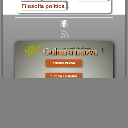
Filosofia politica
.
cultura nuova
::
cultura cristiana
×
::
intellectualia
::
cara Belta'
::
eTexts
::