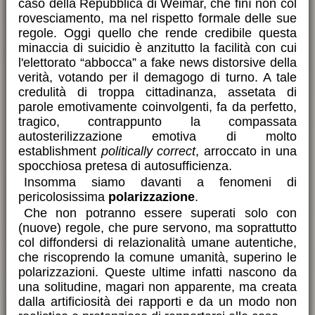
caso della Repubblica di Weimar, che finì non col
rovesciamento, ma nel rispetto formale delle sue
regole. Oggi quello che rende credibile questa
minaccia di suicidio è anzitutto la facilità con cui
l'elettorato “abbocca” a fake news distorsive della
verità, votando per il demagogo di turno. A tale
credulità di troppa cittadinanza, assetata di
parole emotivamente coinvolgenti, fa da perfetto,
tragico, contrappunto la compassata
autosterilizzazione emotiva di molto
establishment
politically correct
, arroccato in una
spocchiosa pretesa di autosufficienza.
Insomma siamo davanti a fenomeni di
pericolosissima
polarizzazione
.
Che non potranno essere superati solo con
(nuove) regole, che pure servono, ma soprattutto
col diffondersi di relazionalità umane autentiche,
che riscoprendo la comune umanità, superino le
polarizzazioni. Queste ultime infatti nascono da
una solitudine, magari non apparente, ma creata
dalla artificiosità dei rapporti e da un modo non