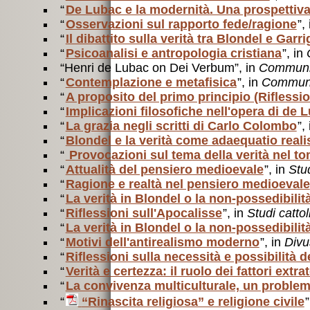
“
De Lubac e la modernità. Una prospettiva
“
Osservazioni sul rapporto fede/ragione
”,
“
Il dibattito sulla verità tra Blondel e Gar
“
Psicoanalisi e antropologia cristiana
”, in
“Henri de Lubac on Dei Verbum”, in
Communio
“
Contemplazione e metafisica
”, in
Commun
“
A proposito del primo principio (Riflessio
“
Implicazioni filosofiche nell'opera di de 
“
La grazia negli scritti di Carlo Colombo
”,
“
Blondel e la verità come adaequatio reali
“
Provocazioni sul tema della verità nel t
“
Attualità del pensiero medioevale
”, in
Stud
“
Ragione e realtà nel pensiero medioevale
“
La verità in Blondel o la non-possedibilità
“
Riflessioni sull'Apocalisse
”, in
Studi cattol
“
La verità in Blondel o la non-possedibilità
“
Motivi dell'antirealismo moderno
”, in
Div
“
Riflessioni sulla necessità e possibilità d
“
Verità e certezza: il ruolo dei fattori extra
“
La convivenza multiculturale, un problem
“
“Rinascita religiosa” e religione civile