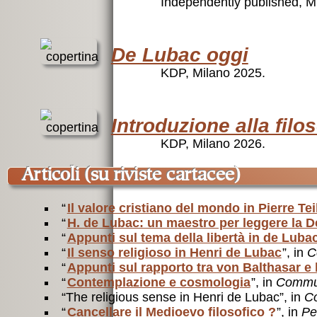
Independently published, M
De Lubac oggi
KDP, Milano 2025.
Introduzione alla filos
KDP, Milano 2026.
articoli (su riviste cartacee)
“
Il valore cristiano del mondo in Pierre Te
“
H. de Lubac: un maestro per leggere la 
“
Appunti sul tema della libertà in de Luba
“
Il senso religioso in Henri de Lubac
”, in
C
“
Appunti sul rapporto tra von Balthasar e
“
Contemplazione e cosmologia
”, in
Commu
“The religious sense in Henri de Lubac”, in
Co
“
Cancellare il Medioevo filosofico ?
”, in
Per