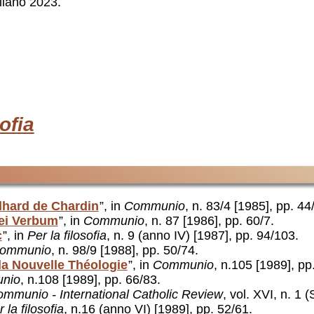
ilano 2023.
ofia
ilhard de Chardin
”, in
Communio
, n. 83/4 [1985], pp. 44
Dei Verbum
”, in
Communio
, n. 87 [1986], pp. 60/7.
c
”, in
Per la filosofia
, n. 9 (anno IV) [1987], pp. 94/103.
ommunio
, n. 98/9 [1988], pp. 50/74.
 la Nouvelle Théologie
”, in
Communio
, n.105 [1989], pp
nio
, n.108 [1989], pp. 66/83.
mmunio - International Catholic Review
, vol. XVI, n. 1 
 la filosofia
, n.16 (anno VI) [1989], pp. 52/61.