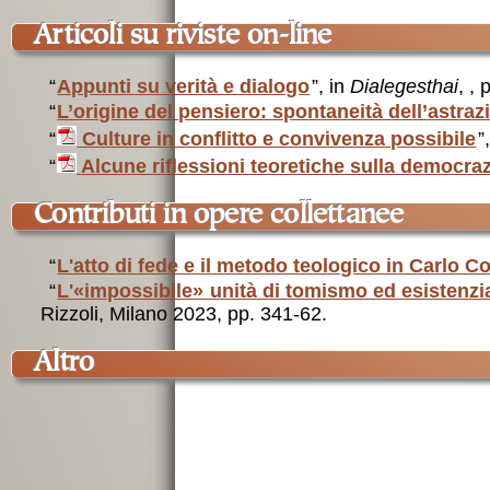
articoli su riviste on-line
“
Appunti su verità e dialogo
”, in
Dialegesthai
, , 
“
L’origine del pensiero: spontaneità dell’astra
“
Culture in conflitto e convivenza possibile
”
“
Alcune riflessioni teoretiche sulla democra
contributi in opere collettanee
“
L'atto di fede e il metodo teologico in Carlo 
“
L'«impossibile» unità di tomismo ed esistenzi
Rizzoli, Milano 2023, pp. 341-62.
altro