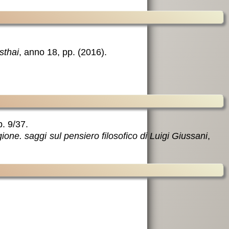
sthai
, anno 18, pp. (2016).
. 9/37.
gione. saggi sul pensiero filosofico di Luigi Giussani
,