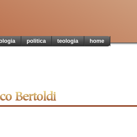
di Terra
una t
martoria
ologia
politica
teologia
home
sco Bertoldi