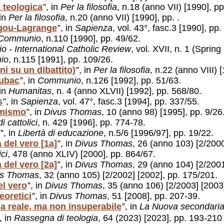
 teologica
”, in
Per la filosofia
, n.18 (anno VII) [1990], pp
 in
Per la filosofia
, n.20 (anno VII) [1990], pp. .
rigou-Lagrange
”, in
Sapienza
, vol. 43°, fasc.3 [1990], pp
Communio
, n.110 [1990], pp. 49/62.
 - International Catholic Review
, vol. XVII, n. 1 (Sprin
io
, n.115 [1991], pp. 109/26.
ni su un dibattito)
”, in
Per la filosofia
, n.22 (anno VIII) 
Lubac
”, in
Communio
, n.126 [1992], pp. 51/63.
 in
Humanitas
, n. 4 (anno XLVII) [1992], pp. 568/80.
s
”, in
Sapienza
, vol. 47°, fasc.3 [1994], pp. 337/55.
omismo
”, in
Divus Thomas
, 10 (anno 98) [1995], pp. 9/26
i cattolici
, n. 429 [1996], pp. 774-78.
”, in
Libertà di educazione
, n.5/6 [1996/97], pp. 19/22.
 del vero [1a]
”, in
Divus Thomas
, 26 (anno 103) [2/2000
ici
, 478 (anno XLIV) [2000], pp. 864/67.
 del vero [2a]
”, in
Divus Thomas
, 29 (anno 104) [2/2001
us Thomas
, 32 (anno 105) [2/2002] [2002], pp. 175/201.
el vero
”, in
Divus Thomas
, 35 (anno 106) [2/2003] [2003
teoretici
”, in
Divus Thomas
, 51 [2008], pp. 207-39.
a reale, ma non insuperabile
”, in
La Nuova secondari
”, in
Rassegna di teologia
, 64 (2023) [2023], pp. 193-210 