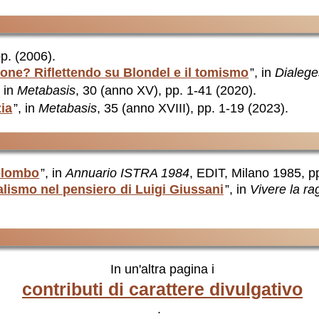
pp. (2006).
zione? Riflettendo su Blondel e il tomismo
”, in
Dialege
, in
Metabasis
, 30 (anno XV), pp. 1-41 (2020).
zia
”, in
Metabasis
, 35 (anno XVIII), pp. 1-19 (2023).
Colombo
”, in
Annuario ISTRA 1984
, EDIT, Milano 1985, pp
alismo nel pensiero di Luigi Giussani
”, in
Vivere la ra
In un'altra pagina i
contributi di carattere divulgativo
.