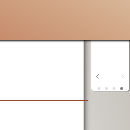
 Santa
della
Cascinazza
AVSI
aiuta chi
erra
è in difficoltà
ta
in tutto il
mondo
OSF
aiuta i
poveri