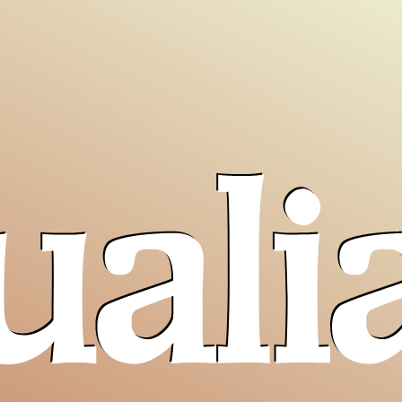
uali
erra
Opera San
aiuta AVSI
Francesco
compra
birra
o
uto a
per i poveri
liquori
al
 e non
monastero