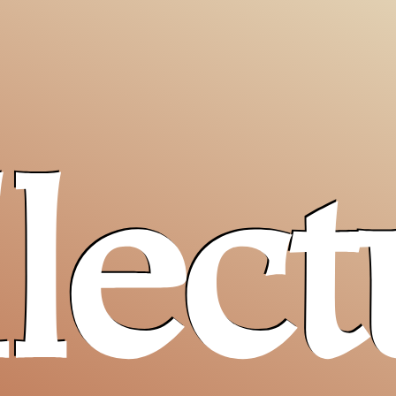
llect
Pro T
Sancta
un ai
cristiani